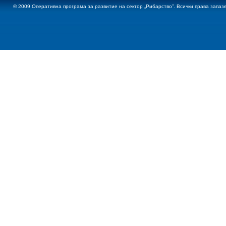
© 2009 Оперативна програма за развитие на сектор „Рибарство”. Всички права запаз