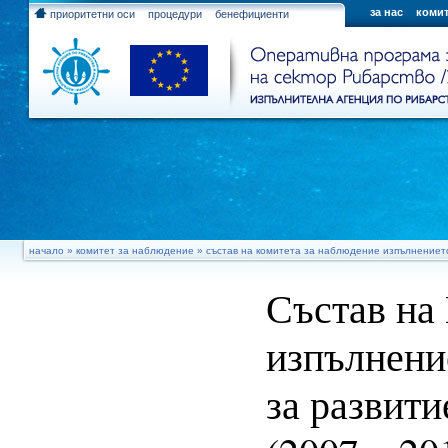
за нас
комит
приоритетни оси
процедури
бенефициенти
начало
»
комитет за наблюдение
» състав на комитета за наблюдение изпълнението 
Състав на
изпълнени
за развити