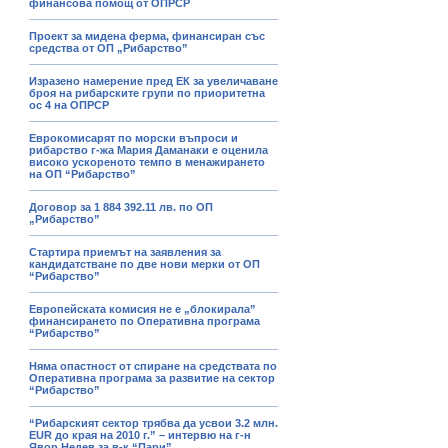
финансова помощ от ОПРСР
Проект за мидена ферма, финансиран със
средства от ОП „Рибарство”
Изразено намерение пред ЕК за увеличаване
броя на рибарските групи по приоритетна
ос 4 на ОПРСР
Еврокомисарят по морски въпроси и
рибарство г-жа Мария Даманаки е оценила
високо ускореното темпо в менажирането
на ОП “Рибарство”
Договор за 1 884 392.11 лв. по ОП
„Рибарство”
Стартира приемът на заявления за
кандидатстване по две нови мерки от ОП
“Рибарство”
Европейската комисия не е „блокирала”
финансирането по Оперативна програма
“Рибарство”
Няма опастност от спиране на средствата по
Оперативна програма за развитие на сектор
“Рибарство”
“Рибарският сектор трябва да усвои 3.2 млн.
EUR до края на 2010 г.” – интервю на г-н
Явор Недев за в-к “Пари”