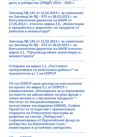
дело и рибарство (ПМДР) 2014 – 2020 г.
Заповед РД-141 от 12.02.2014 г. за изменение
на Заповед № РД – 875 от 26.03.2013 г. на
Изпълнителния директор на ИАРА от
17.05.2013 г. относно мярка 2.6. „Инвестиции
в преработка и маркетинг на продукти от
риболов и аквакултура”
Заповед РД-142 от 12.02.2014 г. за изменение
на Заповед № РД – 874 от 26.03.2013 г. на
Изпълнителния директор на ИАРА относно
мярка 2.1. “Производствени инвестиции в
аквакултурата”
Отваряне на мярка 1.1 „Постоянно
прекратяване на риболовна дейност” по
приоритетна ос 1 на ОПРСР
УО на ОПРСР прие доклад на изпълнителя
на проект по мярка 5.1 от ОПРСР с
наименование „Изследване за установяване
на нивото на замърсяване на река Дунав с
тежки метали и с органични продукти ”–
Институт по биоразнообразие и
екосистемни изследвания (ИБЕИ), София.
Проектът се осъществи с финансовата
подкрепа на Оперативна програма за
развитие на сектор „Рибарство”,
съфинансирана от Европейския фонд по
рибарство на Европейския съюз –
инвестиране в устойчиво рибарство.