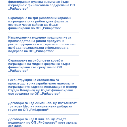
филетирана и пушена сьомга ще бъде
изградено с финансовата подкрепа на ОП
„Рибарство”
Скрапиране на три риболовни кораба и
изграждането на рибовъдна ферма за
есетра и черен хайвер ще бъдат
финансирани по ОП „Рибарство”
Изграждане на модерно предприятие за
производство на рибни продукти и
реконструкция на пъстървово стопанство
ще бъдат реализирани с финансовата
подкрепа на ОП „Рибарство”
Скрапиране на риболовен кораб и
изграждане на мидена ферма ще бъдат
финансирани със средства по ОП
„Рибарство”
Реконструкция на стопанство за
производство на зарибителен материал и
изграждането садкова инсталация в язовир
Студен Кладенец ще бъдат финансирани
със средства по ОП „Рибарство”
Договори за над 20 млн. лв. ще изпълняват
три нови Местни инициативни рибарски
групи по ОП „Рибарство”
Договори за над 8 млн. лв. ще бъдат
подписани по ОП „Рибарство” през идната
седмица