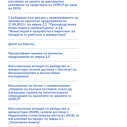
изготвяне на анализ за максимално
усвояване на средствата по ОПРСР до края
на 2013г.
Съобщение във връзка с приключването на
приема на проектни предложения на
17.05.2013 г. по мярка 2.1. “Производствени
инвестиции в аквакултурата” и 2.6.
“Инвестиции в преработка и маркетинг на
продукти от риболов и аквакултура”
Денят на Европа
Прекратяване приема на проектни
предложения по мярка 3.3
Изпълнителна агенция по рибарство и
аквакултури сключи договор с Институт по
биоразнообразие и екосистемни
изследвания
Изпълнение на проект с наименование
„Наемане на външни експерти, които да
извършват оценка на технологичното
оборудване по проектите по мерките от
ОПРСР”
Изпълнителна агенция по рибарство и
аквакултури (ИАРА) сключи договор с
Национален статистически институт (НСИ) за
изпълнение на проект по мярка 5.1
„Техническа помощ“