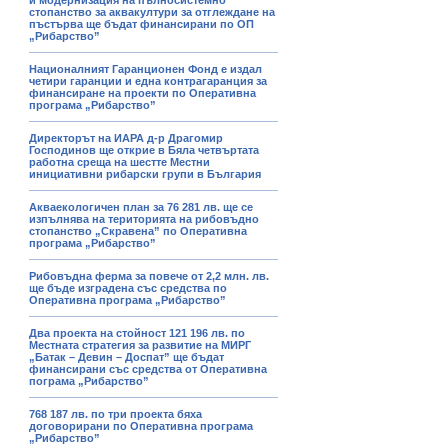
и модернизация на пълносистемно
стопанство за аквакултури за отглеждане на
пъстърва ще бъдат финансирани по ОП
„Рибарство”
Националният Гаранционен Фонд е издал
четири гаранции и една контрагаранция за
финансиране на проекти по Оперативна
програма „Рибарство”
Директорът на ИАРА д-р Драгомир
Господинов ще открие в Бяла четвъртата
работна среща на шестте Местни
инициативни рибарски групи в България
Акваекологичен план за 76 281 лв. ще се
изпълнява на територията на рибовъдно
стопанство „Скравена” по Оперативна
програма „Рибарство”
Рибовъдна ферма за повече от 2,2 млн. лв.
ще бъде изградена със средства по
Оперативна програма „Рибарство”
Два проекта на стойност 121 196 лв. по
Местната стратегия за развитие на МИРГ
„Батак – Девин – Доспат” ще бъдат
финансирани със средства от Оперативна
пограма „Рибарство”
768 187 лв. по три проекта бяха
договорирани по Оперативна програма
„Рибарство”