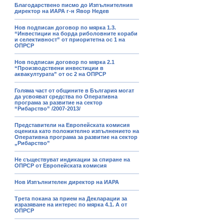
Благодарствено писмо до Изпълнителния
директор на ИАРА г-н Явор Недев
Нов подписан договор по мярка 1.3.
“Инвестиции на борда риболовните кораби
и селективност” от приоритетна ос 1 на
ОПРСР
Нов подписан договор по мярка 2.1
“Производствени инвестиции в
аквакултурата” от ос 2 на ОПРСР
Голяма част от общините в България могат
да усвояват средства по Оперативна
програма за развитие на сектор
“Рибарство” /2007-2013/
Представители на Европейската комисия
оцениха като положително изпълнението на
Оперативна програма за развитие на сектор
„Рибарство”
Не съществуват индикации за спиране на
ОПРСР от Европейската комисия
Нов Изпълнителен директор на ИАРА
Трета покана за прием на Декларации за
изразяване на интерес по мярка 4.1. А от
ОПРСР