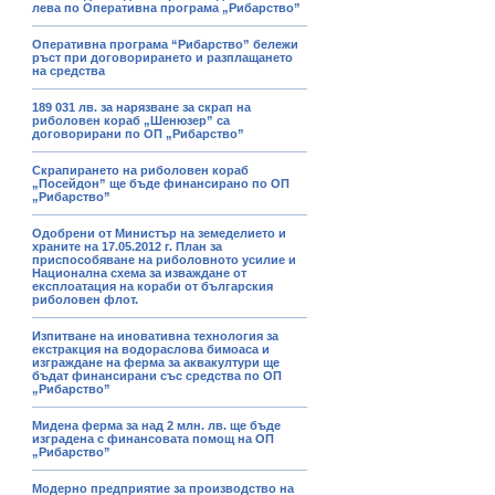
лева по Оперативна програма „Рибарство”
Оперативна програма “Рибарство” бележи
ръст при договорирането и разплащането
на средства
189 031 лв. за нарязване за скрап на
риболовен кораб „Шенюзер” са
договорирани по ОП „Рибарство”
Скрапирането на риболовен кораб
„Посейдон” ще бъде финансирано по ОП
„Рибарство”
Одобрени от Министър на земеделието и
храните на 17.05.2012 г. План за
приспособяване на риболовното усилие и
Национална схема за изваждане от
експлоатация на кораби от българския
риболовен флот.
Изпитване на иновативна технология за
екстракция на водораслова бимоаса и
изграждане на ферма за аквакултури ще
бъдат финансирани със средства по ОП
„Рибарство”
Мидена ферма за над 2 млн. лв. ще бъде
изградена с финансовата помощ на ОП
„Рибарство”
Модерно предприятие за производство на