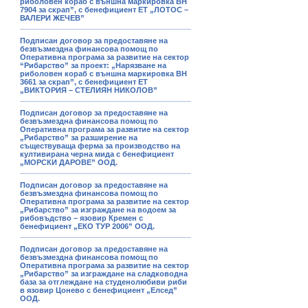
риболовен кораб с външна маркировка ВН
7904 за скрап”, с бенефициент ЕТ „ЛОТОС –
ВАЛЕРИ ЖЕЧЕВ”
Подписан договор за предоставяне на
безвъзмездна финансова помощ по
Оперативна програма за развитие на сектор
“Рибарство” за проект: „Нарязване на
риболовен кораб с външна маркировка ВН
3661 за скрап”, с бенефициент ЕТ
„ВИКТОРИЯ – СТЕЛИЯН НИКОЛОВ”
Подписан договор за предоставяне на
безвъзмездна финансова помощ по
Оперативна програма за развитие на сектор
„Рибарство” за разширение на
съществуваща ферма за производство на
култивирана черна мида с бенефициент
„МОРСКИ ДАРОВЕ” ООД.
Подписан договор за предоставяне на
безвъзмездна финансова помощ по
Оперативна програма за развитие на сектор
„Рибарство” за изграждане на водоем за
рибовъдство – язовир Кремен с
бенефициент „ЕКО ТУР 2006” ООД.
Подписан договор за предоставяне на
безвъзмездна финансова помощ по
Оперативна програма за развитие на сектор
„Рибарство” за изграждане на сладководна
база за отглеждане на студенолюбиви риби
в язовир Цонево с бенефициент „Елсед”
ООД.