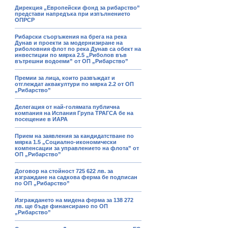
Дирекция „Европейски фонд за рибарство”
представи напредъка при изпълнението
ОПРСР
Рибарски съоръжения на брега на река
Дунав и проекти за модернизиране на
риболовния флот по река Дунав са обект на
инвестиции по мярка 2.5 „Риболов във
вътрешни водоеми” от ОП „Рибарство”
Премии за лица, които развъждат и
отглеждат аквакултури по мярка 2.2 от ОП
„Рибарство”
Делегация от най-голямата публична
компания на Испания Група ТРАГСА бе на
посещение в ИАРА
Прием на заявления за кандидатстване по
мярка 1.5 „Социално-икономически
компенсации за управлението на флота” от
ОП „Рибарство”
Договор на стойност 725 622 лв. за
изграждане на садкова ферма бе подписан
по ОП „Рибарство”
Изграждането на мидена ферма за 138 272
лв. ще бъде финансирано по ОП
„Рибарство”