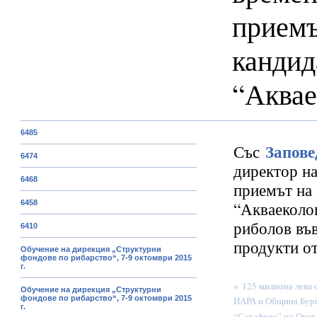
приемъ
кандид
“Аквае
6485
Запове
Със
6474
директор н
6468
приемът на 
“Акваеколог
6458
риболов във
6410
продукти от
Обучение на дирекция „Структурни
фондове по рибарство“, 7-9 октомври 2015
г.
«
125 милиона лева 
Обучение на дирекция „Структурни
фондове по рибарство“, 7-9 октомври 2015
ИАРА и Община Бург
г.
“Сарафово” по Опер