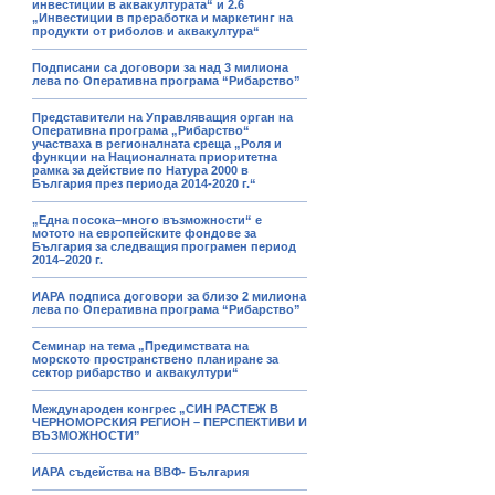
инвестиции в аквакултурата“ и 2.6
„Инвестиции в преработка и маркетинг на
продукти от риболов и аквакултура“
Подписани са договори за над 3 милиона
лева по Оперативна програма “Рибарство”
Представители на Управляващия орган на
Оперативна програма „Рибарство“
участваха в регионалната среща „Роля и
функции на Националната приоритетна
рамка за действие по Натура 2000 в
България през периода 2014-2020 г.“
„Една посока–много възможности“ е
мотото на европейските фондове за
България за следващия програмен период
2014–2020 г.
ИАРА подписа договори за близо 2 милиона
лева по Оперативна програма “Рибарство”
Семинар на тема „Предимствата на
морското пространствено планиране за
сектор рибарство и аквакултури“
Международен конгрес „СИН РАСТЕЖ В
ЧЕРНОМОРСКИЯ РЕГИОН – ПЕРСПЕКТИВИ И
ВЪЗМОЖНОСТИ”
ИАРА съдейства на ВВФ- България