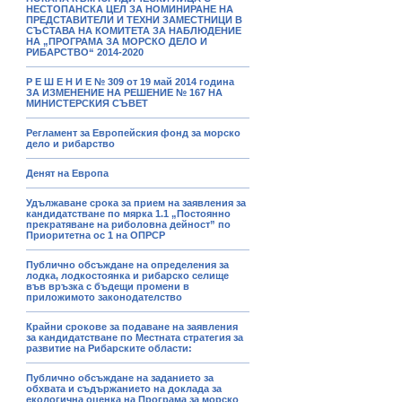
НЕСТОПАНСКА ЦЕЛ ЗА НОМИНИРАНЕ НА
ПРЕДСТАВИТЕЛИ И ТЕХНИ ЗАМЕСТНИЦИ В
СЪСТАВА НА КОМИТЕТА ЗА НАБЛЮДЕНИЕ
НА „ПРОГРАМА ЗА МОРСКО ДЕЛО И
РИБАРСТВО“ 2014-2020
Р Е Ш Е Н И Е № 309 от 19 май 2014 година
ЗА ИЗМЕНЕНИЕ НА РЕШЕНИЕ № 167 НА
МИНИСТЕРСКИЯ СЪВЕТ
Регламент за Европейския фонд за морско
дело и рибарство
Денят на Европа
Удължаване срока за прием на заявления за
кандидатстване по мярка 1.1 „Постоянно
прекратяване на риболовна дейност” по
Приоритетна ос 1 на ОПРСР
Публично обсъждане на определения за
лодка, лодкостоянка и рибарско селище
във връзка с бъдещи промени в
приложимото законодателство
Крайни срокове за подаване на заявления
за кандидатстване по Местната стратегия за
развитие на Рибарските области:
Публично обсъждане на заданието за
обхвата и съдържанието на доклада за
екологична оценка на Програма за морско