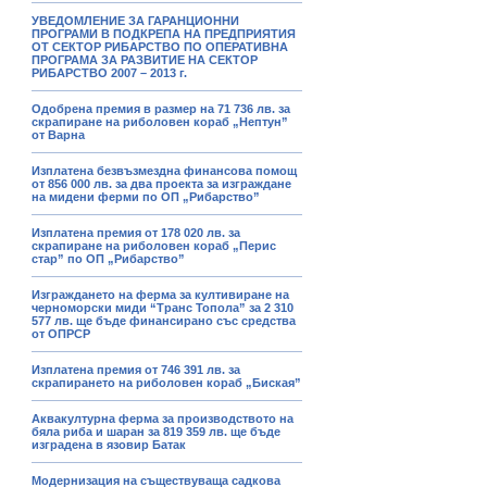
УВЕДОМЛЕНИЕ ЗА ГАРАНЦИОННИ
ПРОГРАМИ В ПОДКРЕПА НА ПРЕДПРИЯТИЯ
ОТ СЕКТОР РИБАРСТВО ПО ОПЕРАТИВНА
ПРОГРАМА ЗА РАЗВИТИЕ НА СЕКТОР
РИБАРСТВО 2007 – 2013 г.
Одобрена премия в размер на 71 736 лв. за
скрапиране на риболовен кораб „Нептун”
от Варна
Изплатена безвъзмездна финансова помощ
от 856 000 лв. за два проекта за изграждане
на мидени ферми по ОП „Рибарство”
Изплатена премия от 178 020 лв. за
скрапиране на риболовен кораб „Перис
стар” по ОП „Рибарство”
Изграждането на ферма за култивиране на
черноморски миди “Транс Топола” за 2 310
577 лв. ще бъде финансирано със средства
от ОПРСР
Изплатена премия от 746 391 лв. за
скрапирането на риболовен кораб „Биская”
Аквакултурна ферма за производството на
бяла риба и шаран за 819 359 лв. ще бъде
изградена в язовир Батак
Модернизация на съществуваща садкова