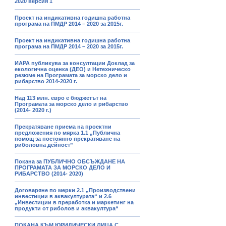
2020 версия 1
Проект на индикативна годишна работна
програма на ПМДР 2014 – 2020 за 2015г.
Проект на индикативна годишна работна
програма на ПМДР 2014 – 2020 за 2015г.
ИАРА публикува за консултации Доклад за
екологична оценка (ДЕО) и Нетехническо
резюме на Програмата за морско дело и
рибарство 2014-2020 г.
Над 113 млн. евро е бюджетът на
Програмата за морско дело и рибарство
(2014- 2020 г.)
Прекратяване приема на проектни
предложения по мярка 1.1 „Публична
помощ за постоянно прекратяване на
риболовна дейност”
Покана за ПУБЛИЧНО ОБСЪЖДАНЕ НА
ПРОГРАМАТА ЗА МОРСКО ДЕЛО И
РИБАРСТВО (2014- 2020)
Договаряне по мерки 2.1 „Производствени
инвестиции в аквакултурата“ и 2.6
„Инвестиции в преработка и маркетинг на
продукти от риболов и аквакултура“
ПОКАНА КЪМ ЮРИДИЧЕСКИ ЛИЦА С