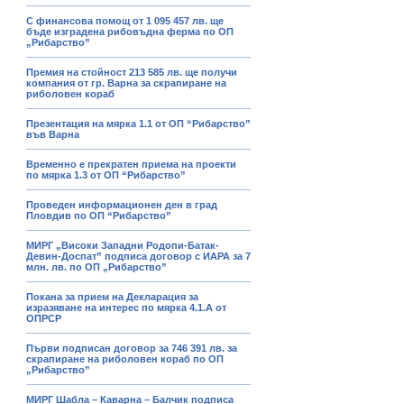
С финансова помощ от 1 095 457 лв. ще
бъде изградена рибовъдна ферма по ОП
„Рибарство”
Премия на стойност 213 585 лв. ще получи
компания от гр. Варна за скрапиране на
риболовен кораб
Презентация на мярка 1.1 от ОП “Рибарство”
във Варна
Временно е прекратен приема на проекти
по мярка 1.3 от ОП “Рибарство”
Проведен информационен ден в град
Пловдив по ОП “Рибарство”
МИРГ „Високи Западни Родопи-Батак-
Девин-Доспат” подписа договор с ИАРА за 7
млн. лв. по ОП „Рибарство”
Покана за прием на Декларация за
изразяване на интерес по мярка 4.1.А от
ОПРСР
Първи подписан договор за 746 391 лв. за
скрапиране на риболовен кораб по ОП
„Рибарство”
МИРГ Шабла – Каварна – Балчик подписа