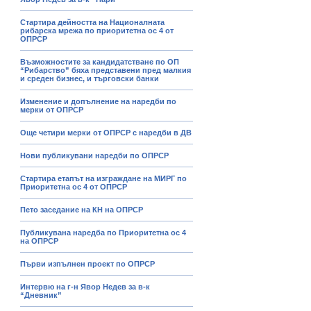
Стартира дейността на Националната
рибарска мрежа по приоритетна ос 4 от
ОПРСР
Възможностите за кандидатстване по ОП
“Рибарство” бяха представени пред малкия
и среден бизнес, и търговски банки
Изменение и допълнение на наредби по
мерки от ОПРСР
Още четири мерки от ОПРСР с наредби в ДВ
Нови публикувани наредби по ОПРСР
Стартира етапът на изграждане на МИРГ по
Приоритетна ос 4 от ОПРСР
Пето заседание на КН на ОПРСР
Публикувана наредба по Приоритетна ос 4
на ОПРСР
Първи изпълнен проект по ОПРСР
Интервю на г-н Явор Недев за в-к
“Дневник”