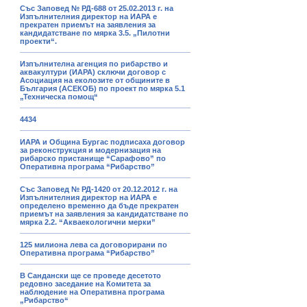
Със Заповед № РД-688 от 25.02.2013 г. на
Изпълнителния директор на ИАРА е
прекратен приемът на заявления за
кандидатстване по мярка 3.5. „Пилотни
проекти“.
Изпълнителна агенция по рибарство и
аквакултури (ИАРА) сключи договор с
Асоциация на еколозите от общините в
България (АСЕКОБ) по проект по мярка 5.1
„Техническа помощ“
4434
ИАРА и Община Бургас подписаха договор
за реконструкция и модернизация на
рибарско пристанище “Сарафово” по
Оперативна програма “Рибарство”
Със Заповед № РД-1420 от 20.12.2012 г. на
Изпълнителния директор на ИАРА е
определено временно да бъде прекратен
приемът на заявления за кандидатстване по
мярка 2.2. “Акваекологични мерки”
125 милиона лева са договорирани по
Оперативна програма “Рибарство”
В Сандански ще се проведе десетото
редовно заседание на Комитета за
наблюдение на Оперативна програма
„Рибарство“