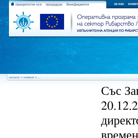
за нас
комит
приоритетни оси
процедури
бенефициенти
начало
»
новини
» ...
Със За
20.12.
директ
времен