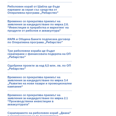
Риболовен кораб от Шабла ще бъде
нарязани за скрап със средства от
Оперативна програма „Рибарство”
Временно се прекратява приемът на
заявления за кандидатстване по мярка 2.6.
“Инвестиции в преработка и маркетинг на
продукти от риболов и аквакултура”
ИАРА и Община Баните подписаха договор
по Оперативна програма „Рибарство”
Три риболовни кораба ще бъдат
скрапирани с финансовата подкрепа на ОП
„Рибарство”
Одобрени проекти за над 6,5 млн. лв. по ОП
„Рибарство”
Временно се прекратява приемът на
заявления за кандидатстване по мярка 3.4
„Развитие на нови пазари и промоционални
кампании“
Временно се прекратява приемът на
заявления за кандидатстване по мярка 2.1
“Производствени инвестиции в
аквакултурата”
Скрапирането на риболовен кораб „Диана”