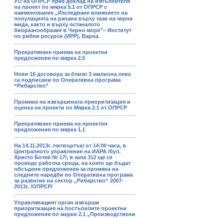
УО на ОПРСР прие доклад на изпълнителя
на проект по мярка 5.1 от ОПРСР с
наименование „Изследване влиянието на
популацията на рапана върху тази на черна
мида, както и върху останалото
биоразнообразие в Черно море”– Институт
по рибни ресурси (ИРР), Варна.
Прекратяване приема на проектни
предложения по мярка 2.5
Нови 16 договора за близо 3 милиона лева
са подписани по Оперативна програма
“Рибарство”
Промяна на извършената приоритизация и
оценка на проекти по Мярка 2.1 от ОПРСР
Прекратяване приема на проектни
предложения по мярка 1.1
На 14.11.2013г. /четвъртък/ от 14:00 часа, в
Централното управление на ИАРА /бул.
Христо Ботев № 17/, в зала 312 ще се
проведе работна среща, на която ще бъдат
обсъдени предложения за промяна на
следните наредби по Оперативна програма
за развитие на сектор „Рибарство“ 2007-
2013г. /ОПРСР/
Управляващият орган извърши
приоритизация на постъпилите проектни
предложения по мерки 2.1 „Производствени