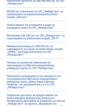
Изплатени проекти за над 500 000 лв. по ОП
„Рибарство”
69 936 лв. изплатени по ОП „Рибарство” за
скрапиране на варненския риболовен
кораб „Нептун”
Опростяване на условията и реда за
кандидатстване по ОП „Рибарство”
Изплатени 211 534 лв. по ОП „Рибарство” за
скрапиране на риболовен кораб „РК 3”
Финансова помощ от 166 913 лв. за
нарязването за скрап на риболовен кораб
„ОРКА” ще бъде изплатена по ОП
„Рибарство”
Покана за прием на Заявления за
признаване на Местни инициативни
рибарски групи по ОП “Рибарство”
Приключи изграждането на капацитет на
потенциалната Местната инициативна
рибарска група „Бяла-Аврен-Долни
Чифлик” по приоритетна ос 4 от ОП
„Рибарстгво”
Подписан договор за предоставяне на
безвъзмездна финансова помощ по
Оперативна програма за развитие на сектор
„Рибарство” за проект:„Нарязване на