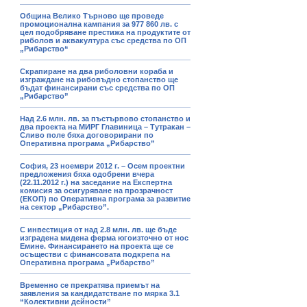
Община Велико Търново ще проведе
промоционална кампания за 977 860 лв. с
цел подобряване престижа на продуктите от
риболов и аквакултура със средства по ОП
„Рибарство“
Скрапиране на два риболовни кораба и
изграждане на рибовъдно стопанство ще
бъдат финансирани със средства по ОП
„Рибарство”
Над 2.6 млн. лв. за пъстървово стопанство и
два проекта на МИРГ Главиница – Тутракан –
Сливо поле бяха договорирани по
Оперативна програма „Рибарство”
София, 23 ноември 2012 г. – Осем проектни
предложения бяха одобрени вчера
(22.11.2012 г.) на заседание на Експертна
комисия за осигуряване на прозрачност
(ЕКОП) по Оперативна програма за развитие
на сектор „Рибарство”.
С инвестиция от над 2.8 млн. лв. ще бъде
изградена мидена ферма югоизточно от нос
Емине. Финансирането на проекта ще се
осъществи с финансовата подкрепа на
Оперативна програма „Рибарство”
Временно се прекратява приемът на
заявления за кандидатстване по мярка 3.1
“Колективни дейности”