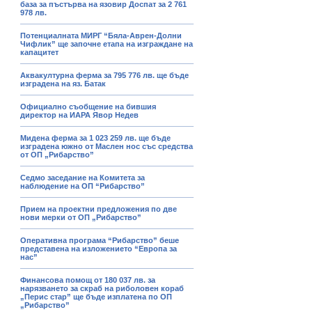
база за пъстърва на язовир Доспат за 2 761
978 лв.
Потенциалната МИРГ “Бяла-Аврен-Долни
Чифлик” ще започне етапа на изграждане на
капацитет
Аквакултурна ферма за 795 776 лв. ще бъде
изградена на яз. Батак
Официално съобщение на бившия
директор на ИАРА Явор Недев
Мидена ферма за 1 023 259 лв. ще бъде
изградена южно от Маслен нос със средства
от ОП „Рибарство”
Седмо заседание на Комитета за
наблюдение на ОП “Рибарство”
Прием на проектни предложения по две
нови мерки от ОП „Рибарство”
Оперативна програма “Рибарство” беше
представена на изложението “Европа за
нас”
Финансова помощ от 180 037 лв. за
нарязването за скраб на риболовен кораб
„Перис стар” ще бъде изплатена по ОП
„Рибарство”