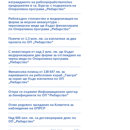
изграждането на рибопреработвателно
предприятие в гр. Бургас с подкрепата на
Оперативна програма „Рибарство”
Рибовъдно стопанство и модернизация на
ферма за морски аквакултури –
черноморски миди ще бъдат финансирани
по Оперативна програма „Рибарство”
Повече от 1.3 млн. лв. са изплатени за два
проекта по ОП „Рибарство”
С инвестиция от над 2 млн. лв. ще бъдат
модернизирани две ферми за отглеждане на
черна мида по Оперативна програма
„Рибарство”
Финансова помощ от 138 647 лв. за
нарязването на риболовен кораб „Тангра”
за скрап ще бъде изплатена по ОП
„Рибарство”
Откри се първият Информационен център
за бенефициенти по ОП “Рибарство”
Осмо редовно заседание на Комитета за
наблюдение на ОПРСР
Над 600 хил. лв. са договорирани днес по
ОП „Рибарство”