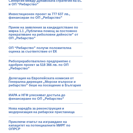
Синергия между Дунавската стратегия на ЕС
и ОП “Рибарство”
Инвестиционен проект за 777 637 лв.,
финансиран по ОП „Рибарство”
Прием на заявления за кандидатстване по
мярка 1.1 „Публична помощ за постоянно
прекратяване на риболовни дейности” от
ОП „Рибарство”
ОП “Рибарство” получи положителна
оценка за съответствие от ЕК
Рибопреработвателно предприятие с
одобрен проект за 518 366 лв. по ОП
„Рибарство”
Делегация на Европейската комисия от
Генерална дирекция „Морски въпроси и
рибарство” беше на посещение в България
ИАРА и НГФ улесняват достъпа до
финансиране по ОП „Рибарство”
Нова наредба за реконструкция и
модернизация на рибарски пристанища
Приключи етапът на изграждане на
капацитет на потенциалните МИРГ по
ОПРСР