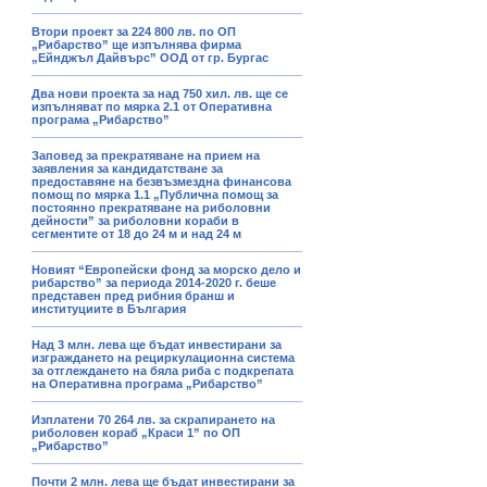
Втори проект за 224 800 лв. по ОП
„Рибарство” ще изпълнява фирма
„Ейнджъл Дайвърс” ООД от гр. Бургас
Два нови проекта за над 750 хил. лв. ще се
изпълняват по мярка 2.1 от Оперативна
програма „Рибарство”
Заповед за прекратяване на прием на
заявления за кандидатстване за
предоставяне на безвъзмездна финансова
помощ по мярка 1.1 „Публична помощ за
постоянно прекратяване на риболовни
дейности” за риболовни кораби в
сегментите от 18 до 24 м и над 24 м
Новият “Европейски фонд за морско дело и
рибарство” за периода 2014-2020 г. беше
представен пред рибния бранш и
институциите в България
Над 3 млн. лева ще бъдат инвестирани за
изграждането на рециркулационна система
за отглеждането на бяла риба с подкрепата
на Оперативна програма „Рибарство”
Изплатени 70 264 лв. за скрапирането на
риболовен кораб „Краси 1” по ОП
„Рибарство”
Почти 2 млн. лева ще бъдат инвестирани за