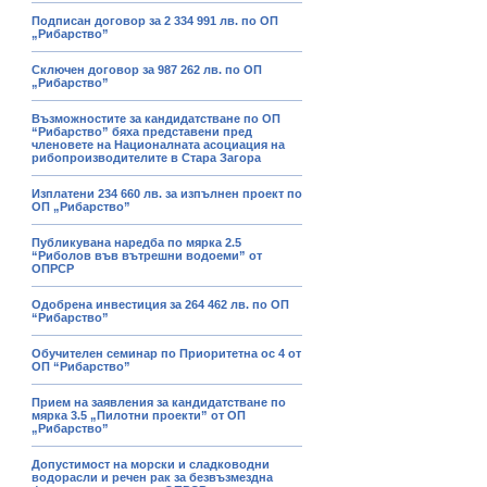
Подписан договор за 2 334 991 лв. по ОП
„Рибарство”
Сключен договор за 987 262 лв. по ОП
„Рибарство”
Възможностите за кандидатстване по ОП
“Рибарство” бяха представени пред
членовете на Националната асоциация на
рибопроизводителите в Стара Загора
Изплатени 234 660 лв. за изпълнен проект по
ОП „Рибарство”
Публикувана наредба по мярка 2.5
“Риболов във вътрешни водоеми” от
ОПРСР
Одобрена инвестиция за 264 462 лв. по ОП
“Рибарство”
Обучителен семинар по Приоритетна ос 4 от
ОП “Рибарство”
Прием на заявления за кандидатстване по
мярка 3.5 „Пилотни проекти” от ОП
„Рибарство”
Допустимост на морски и сладководни
водорасли и речен рак за безвъзмездна