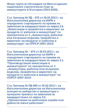
Фокус група за обсъждане на Многогодишен
национален стратегически план за
аквакултурите в България (2014-2020).
Със Заповед № РД – 875 от 26.03.2013 г. на
Изпълнителния директор на ИАРА е
определено стартирането на приема на
заявления за кандидатстване по мярка 2.6.
„Инвестиции в преработка и маркетинг на
продукти от риболов и аквакултура” по
приоритетна ос 2 „Аквакултура, риболов
във вътрешни водоеми, преработка и
маркетинг на продукти от риболов и
аквакултура” на ОПРСР /2007-2013/
Със Заповед № – 874 от 26.03.2013 г. на
Изпълнителния директор на ИАРА е
определено стартирането на приема на
заявления за кандидатстване по мярка 2.1.
“Производствени инвестиции в
аквакултурата” по приоритетна ос 2
„Аквакултура, риболов във вътрешни
водоеми, преработка и маркетинг на
продукти от риболов и аквакултура” на
ОПРСР /2007-2013/
Със Заповед № РД-689 от 25.02.2013 г. на
Изпълнителния директор на Изпълнителна
агенция по рибарство и аквакултури е
прекратен приемът на заявления за
кандидатстване по мярка 3.6.
„Пренасочване на риболовни кораби към
дейности извън риболова“.