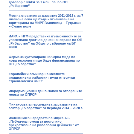
договор с ИАРА за 7 млн. лв. по ОП
„Рибарство”
Местна стратегия за развитие 2011-2013 г. за 7
милиона лева ще бъде изпълнявана на
територията на МИРГ Главиница – Тутракан
– Сливо поле
ИАРА и НГФ представиха възможностите за
улесняване достъпа до финансиране по ОП
„Рибарство” на Общото събрание на БГ
ФИШ
Ферма за култивиране на черна мида по
нова технология ще бъде финансирана по
ОП „Рибарство”
Европейски семинар на Местните
инициативни рибарски групи от всички
страни-членки на ЕС
Информационен ден в Ловеч за отворените
мерки по ОПРСР
Финансовата перспектива за развитие на
сектор „Рибарство” за периода 2014 – 2020 г.
Изменения в наредбата по мярка 1.1.
„Публична помощ за постоянно
прекратяване на риболовни дейности” от
ОПРСР