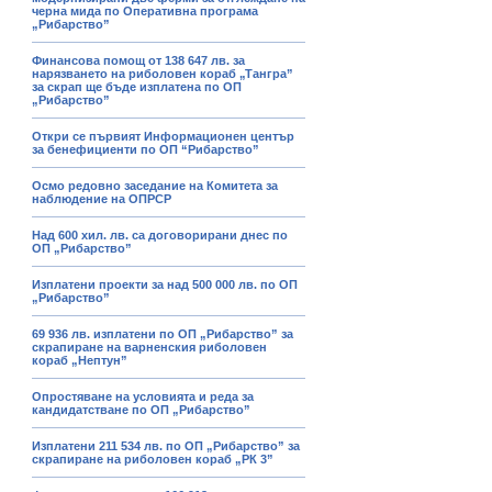
черна мида по Оперативна програма
„Рибарство”
Финансова помощ от 138 647 лв. за
нарязването на риболовен кораб „Тангра”
за скрап ще бъде изплатена по ОП
„Рибарство”
Откри се първият Информационен център
за бенефициенти по ОП “Рибарство”
Осмо редовно заседание на Комитета за
наблюдение на ОПРСР
Над 600 хил. лв. са договорирани днес по
ОП „Рибарство”
Изплатени проекти за над 500 000 лв. по ОП
„Рибарство”
69 936 лв. изплатени по ОП „Рибарство” за
скрапиране на варненския риболовен
кораб „Нептун”
Опростяване на условията и реда за
кандидатстване по ОП „Рибарство”
Изплатени 211 534 лв. по ОП „Рибарство” за
скрапиране на риболовен кораб „РК 3”