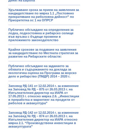
Денят на Европа
Удължаване срока за прием на заявления за
кандидатстване по мярка 1.1 „Постоянно
прекратяване на риболовна дейност” по
Приоритетна ос 1 на ОПРСР
Публично обсъждане на определения за
лодка, лодкостоянка и рибарско селище
във връзка с бъдещи промени в
приложимото законодателство
Крайни срокове за подаване на заявления
за кандидатстване по Местната стратегия за
развитие на Рибарските области:
Публично обсъждане на заданието за
обхвата и съдържанието на доклада за
екологична оценка на Програма за морско
дело и рибарство (ПМДР) 2014 – 2020 г.
Заповед РД-141 от 12.02.2014 г. за изменение
на Заповед № РД – 875 от 26.03.2013 г. на
Изпълнителния директор на ИАРА от
17.05.2013 г. относно мярка 2.6. „Инвестиции
в преработка и маркетинг на продукти от
риболов и аквакултура”
Заповед РД-142 от 12.02.2014 г. за изменение
на Заповед № РД – 874 от 26.03.2013 г. на
Изпълнителния директор на ИАРА относно
мярка 2.1. “Производствени инвестиции в
аквакултурата”