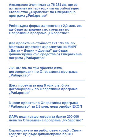
Акваекологичен план за 76 281 лв. ще се
изпълнява на територията на рибовъдно
стопанство „Скравена” по Оперативна
програма „Рибарство”
Рибовъдна ферма за повече от 2,2 млн. лв.
ще бъде изградена със средства по
Оперативна програма „Рибарство”
Два проекта на стойност 121 196 лв. по
Местната стратегия за развитие на МИРГ
„Батак – Девин – Доспат” ще бъдат
финансирани със средства от Оперативна
пограма „Рибарство”
768 187 лв. по три проекта бяха
договорирани по Оперативна програма
„Рибарство”
Шест проекта за над 9 млн. лв. бяха
договорирани по Оперативна програма
„Рибарство”
3 нови проекта по Оперативна програма
“Рибарство” за 2,5 млн. лева одобри ЕКОП
ИАРА подписа договори за близо 200 000
лева по Оперативна програма „Рибарство”
Скрапирането на риболовен кораб „Свети
Георги” ще бъде финансирано по ОП