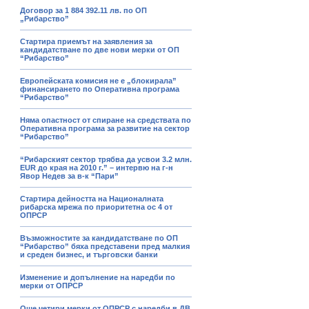
Договор за 1 884 392.11 лв. по ОП
„Рибарство”
Стартира приемът на заявления за
кандидатстване по две нови мерки от ОП
“Рибарство”
Европейската комисия не е „блокирала”
финансирането по Оперативна програма
“Рибарство”
Няма опастност от спиране на средствата по
Оперативна програма за развитие на сектор
“Рибарство”
“Рибарският сектор трябва да усвои 3.2 млн.
EUR до края на 2010 г.” – интервю на г-н
Явор Недев за в-к “Пари”
Стартира дейността на Националната
рибарска мрежа по приоритетна ос 4 от
ОПРСР
Възможностите за кандидатстване по ОП
“Рибарство” бяха представени пред малкия
и среден бизнес, и търговски банки
Изменение и допълнение на наредби по
мерки от ОПРСР
Още четири мерки от ОПРСР с наредби в ДВ