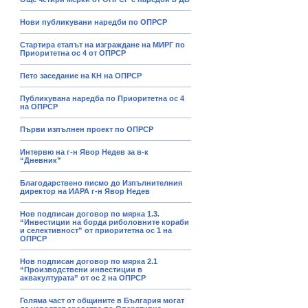
Нови публикувани наредби по ОПРСР
Стартира етапът на изграждане на МИРГ по
Приоритетна ос 4 от ОПРСР
Пето заседание на КН на ОПРСР
Публикувана наредба по Приоритетна ос 4
на ОПРСР
Първи изпълнен проект по ОПРСР
Интервю на г-н Явор Недев за в-к
“Дневник”
Благодарствено писмо до Изпълнителния
директор на ИАРА г-н Явор Недев
Нов подписан договор по мярка 1.3.
“Инвестиции на борда риболовните кораби
и селективност” от приоритетна ос 1 на
ОПРСР
Нов подписан договор по мярка 2.1
“Производствени инвестиции в
аквакултурата” от ос 2 на ОПРСР
Голяма част от общините в България могат