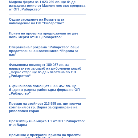
Мидена ферма за 1 023 259 лв. ще бъде
изградена южно от Маслен нос със средства
от ОП „Рибарство”
Седмо заседание на Комитета за
наблюдение на ОП “Рибарство”
Прием на проектни предложения по две
нови мерки от ОП „Рибарство”
Оперативна програма “Рибарство” беше
представена на изложението “Европа за
нас”
Финансова помощ от 180 037 лв. за
нарязването за скраб на риболовен кораб
„Перис стар” ще бъде изплатена по ОП
„Рибарство”
С финансова помощ от 1 095 457 лв. ще
бъде изградена рибовъдна ферма по ОП
„Рибарство”
Премия на стойност 213 585 лв. ще получи
компания от гр. Варна за скрапиране на
риболовен кораб
Презентация на мярка 1.1 от ОП “Рибарство”
във Варна
Временно е прекратен приема на проекти