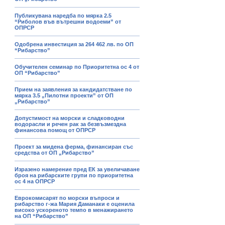
Публикувана наредба по мярка 2.5
“Риболов във вътрешни водоеми” от
ОПРСР
Одобрена инвестиция за 264 462 лв. по ОП
“Рибарство”
Обучителен семинар по Приоритетна ос 4 от
ОП “Рибарство”
Прием на заявления за кандидатстване по
мярка 3.5 „Пилотни проекти” от ОП
„Рибарство”
Допустимост на морски и сладководни
водорасли и речен рак за безвъзмездна
финансова помощ от ОПРСР
Проект за мидена ферма, финансиран със
средства от ОП „Рибарство”
Изразено намерение пред ЕК за увеличаване
броя на рибарските групи по приоритетна
ос 4 на ОПРСР
Еврокомисарят по морски въпроси и
рибарство г-жа Мария Даманаки е оценила
високо ускореното темпо в менажирането
на ОП “Рибарство”