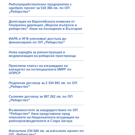
Рибопреработвателно предприятие с
одобрен проект за 518 366 лв. по ОП
„Рибарство”
Делегация на Европейската комисия от
Генерална дирекция „Морски въпроси и
рибарство” беше на посещение в България
ИАРА и НГФ улесняват достъпа до
финансиране по ОП „Рибарство”
Нова наредба за реконструкция и
модернизация на рибарски пристанища
Приключи етапът на изграждане на
капацитет на потенциалните МИРГ по
ОПРСР
Подписан договор за 2 334 991 лв. по ОП
„Рибарство”
Сключен договор за 987 262 лв. по ОП
„Рибарство”
Възможностите за кандидатстване по ОП
“Рибарство” бяха представени пред
членовете на Националната асоциация на
рибопроизводителите в Стара Загора
Изплатени 234 660 лв. за изпълнен проект по
ОП „Рибарство”