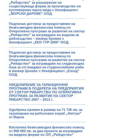
„Рибарство” за разширение на
съществуваща ферма за производство на
култивирана черна мида с бенефициент
„МОРСКИ ДАРОВЕ” ООД.
Подписан договор за предоставяне на
безвъзмездна финансова помощ по
Оперативна програма за развитие на сектор
„Рибарство” за изграждане на водоем за
рибовъдство – язовир Кремен с
бенефициент „ЕКО ТУР 2006” ООД.
Подписан договор за предоставяне на
безвъзмездна финансова помощ по
Оперативна програма за развитие на сектор
„Рибарство” за изграждане на сладководна
база за отглеждане на студенолюбиви риби
в язовир Цонево с бенефициент „Елсед”
ООД.
УВЕДОМЛЕНИЕ ЗА ГАРАНЦИОННИ
ПРОГРАМИ В ПОДКРЕПА НА ПРЕДПРИЯТИЯ
ОТ СЕКТОР РИБАРСТВО ПО ОПЕРАТИВНА
ПРОГРАМА ЗА РАЗВИТИЕ НА СЕКТОР
РИБАРСТВО 2007 – 2013 г.
Одобрена премия в размер на 71 736 лв. за
скрапиране на риболовен кораб „Нептун”
от Варна
Изплатена безвъзмездна финансова помощ
от 856 000 лв. за два проекта за изграждане
на мидени ферми по ОП „Рибарство”