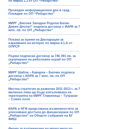
по мярка 1.3 от ОП “Рибарство”
Проведен информационен ден в град
Пловдив по ОП “Рибарство”
МИРГ „Високи Западни Родопи-Батак-
Девин-Доспат” подписа договор с ИАРА за 7
млн. лв. по ОП „Рибарство”
Покана за прием на Декларация за
изразяване на интерес по мярка 4.1.А от
ОПРСР
Първи подписан договор за 746 391 лв. за
скрапиране на риболовен кораб по ОП
„Рибарство”
МИРГ Шабла – Каварна – Балчик подписа
договор с ИАРА за 7 млн. лв. по ОП
„Рибарство”
Местна стратегия за развитие 2011-2013 г. за 7
милиона лева ще бъде изпълнявана на
територията на МИРГ Главиница – Тутракан
– Сливо поле
ИАРА и НГФ представиха възможностите за
улесняване достъпа до финансиране по ОП
„Рибарство” на Общото събрание на БГ
ФИШ
Ферма за култивиране на черна мида по