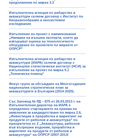
предложения по мярка 3.3
Изпълнителна агенция по рибарство и
аквакултури сключи договор с Институт по
биоразнообразие и екосистемни
изследвания
Изпълнение на проект с наименование
„Наемане на външни експерти, които да
извършват оценка на технологичното
оборудване по проектите по мерките от
ОПРСР”
Изпълнителна агенция по рибарство и
аквакултури (ИАРА) сключи договор с
Национален статистически институт (НСИ) за
изпълнение на проект по мярка 5.1
„Техническа помощ“
Фокус група за обсъждане на Многогодишен
национален стратегически план за
аквакултурите в България (2014-2020).
Със Заповед № РД – 875 от 26.03.2013 г. на
Изпълнителния директор на ИАРА е
определено стартирането на приема на
заявления за кандидатстване по мярка 2.6.
„Инвестиции в преработка и маркетинг на
продукти от риболов и аквакултура” по
приоритетна ос 2 „Аквакултура, риболов
във вътрешни водоеми, преработка и
маркетинг на продукти от риболов и
аквакултура” на ОПРСР /2007-2013/