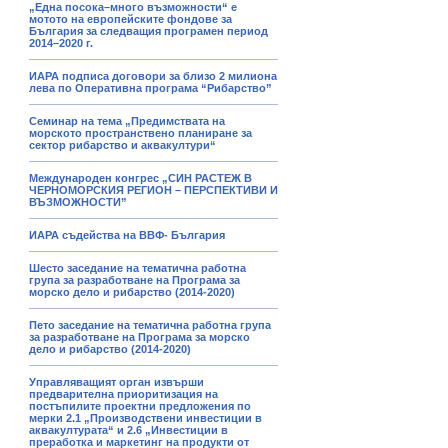
„Една посока–много възможности“ е
мотото на европейските фондове за
България за следващия програмен период
2014–2020 г.
ИАРА подписа договори за близо 2 милиона
лева по Оперативна програма “Рибарство”
Семинар на тема „Предимствата на
морското пространствено планиране за
сектор рибарство и аквакултури“
Международен конгрес „СИН РАСТЕЖ В
ЧЕРНОМОРСКИЯ РЕГИОН – ПЕРСПЕКТИВИ И
ВЪЗМОЖНОСТИ”
ИАРА съдейства на ВВФ- България
Шесто заседание на тематична работна
група за разработване на Програма за
морско дело и рибарство (2014-2020)
Пето заседание на тематична работна група
за разработване на Програма за морско
дело и рибарство (2014-2020)
Управляващият орган извърши
предварителна приоритизация на
постъпилите проектни предложения по
мерки 2.1 „Производствени инвестиции в
аквакултурата“ и 2.6 „Инвестиции в
преработка и маркетинг на продукти от