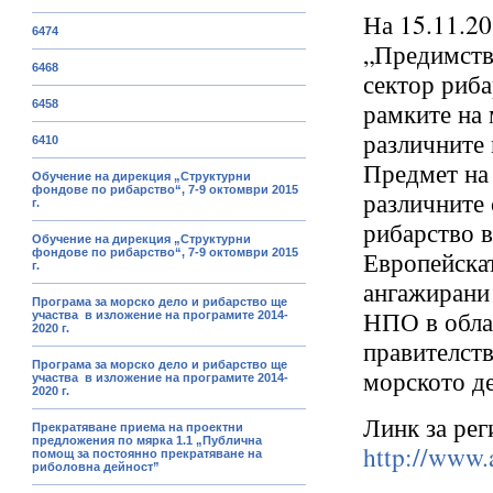
На 15.11.20
6474
„Предимства
6468
сектор риба
рамките на 
6458
различните 
6410
Предмет на
Обучение на дирекция „Структурни
фондове по рибарство“, 7-9 октомври 2015
различните 
г.
рибарство в
Обучение на дирекция „Структурни
Европейскат
фондове по рибарство“, 7-9 октомври 2015
г.
ангажирани 
Програма за морско дело и рибарство ще
НПО в облас
участва в изложение на програмите 2014-
2020 г.
правителств
Програма за морско дело и рибарство ще
морското де
участва в изложение на програмите 2014-
2020 г.
Линк за рег
Прекратяване приема на проектни
предложения по мярка 1.1 „Публична
http://www
помощ за постоянно прекратяване на
риболовна дейност”