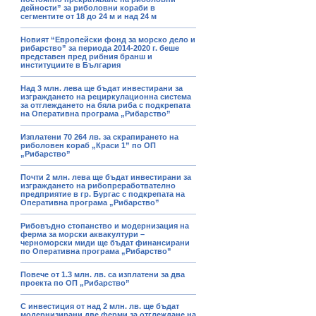
дейности” за риболовни кораби в
сегментите от 18 до 24 м и над 24 м
Новият “Европейски фонд за морско дело и
рибарство” за периода 2014-2020 г. беше
представен пред рибния бранш и
институциите в България
Над 3 млн. лева ще бъдат инвестирани за
изграждането на рециркулационна система
за отглеждането на бяла риба с подкрепата
на Оперативна програма „Рибарство”
Изплатени 70 264 лв. за скрапирането на
риболовен кораб „Краси 1” по ОП
„Рибарство”
Почти 2 млн. лева ще бъдат инвестирани за
изграждането на рибопреработвателно
предприятие в гр. Бургас с подкрепата на
Оперативна програма „Рибарство”
Рибовъдно стопанство и модернизация на
ферма за морски аквакултури –
черноморски миди ще бъдат финансирани
по Оперативна програма „Рибарство”
Повече от 1.3 млн. лв. са изплатени за два
проекта по ОП „Рибарство”
С инвестиция от над 2 млн. лв. ще бъдат
модернизирани две ферми за отглеждане на