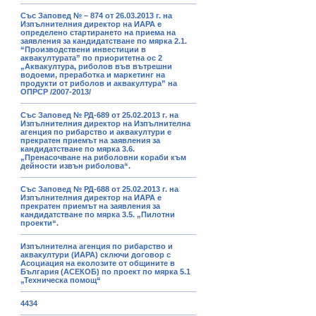
Със Заповед № – 874 от 26.03.2013 г. на
Изпълнителния директор на ИАРА е
определено стартирането на приема на
заявления за кандидатстване по мярка 2.1.
“Производствени инвестиции в
аквакултурата” по приоритетна ос 2
„Аквакултура, риболов във вътрешни
водоеми, преработка и маркетинг на
продукти от риболов и аквакултура” на
ОПРСР /2007-2013/
Със Заповед № РД-689 от 25.02.2013 г. на
Изпълнителния директор на Изпълнителна
агенция по рибарство и аквакултури е
прекратен приемът на заявления за
кандидатстване по мярка 3.6.
„Пренасочване на риболовни кораби към
дейности извън риболова“.
Със Заповед № РД-688 от 25.02.2013 г. на
Изпълнителния директор на ИАРА е
прекратен приемът на заявления за
кандидатстване по мярка 3.5. „Пилотни
проекти“.
Изпълнителна агенция по рибарство и
аквакултури (ИАРА) сключи договор с
Асоциация на еколозите от общините в
България (АСЕКОБ) по проект по мярка 5.1
„Техническа помощ“
4434