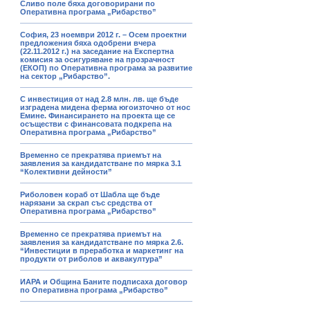
Сливо поле бяха договорирани по
Оперативна програма „Рибарство”
София, 23 ноември 2012 г. – Осем проектни
предложения бяха одобрени вчера
(22.11.2012 г.) на заседание на Експертна
комисия за осигуряване на прозрачност
(ЕКОП) по Оперативна програма за развитие
на сектор „Рибарство”.
С инвестиция от над 2.8 млн. лв. ще бъде
изградена мидена ферма югоизточно от нос
Емине. Финансирането на проекта ще се
осъществи с финансовата подкрепа на
Оперативна програма „Рибарство”
Временно се прекратява приемът на
заявления за кандидатстване по мярка 3.1
“Колективни дейности”
Риболовен кораб от Шабла ще бъде
нарязани за скрап със средства от
Оперативна програма „Рибарство”
Временно се прекратява приемът на
заявления за кандидатстване по мярка 2.6.
“Инвестиции в преработка и маркетинг на
продукти от риболов и аквакултура”
ИАРА и Община Баните подписаха договор
по Оперативна програма „Рибарство”