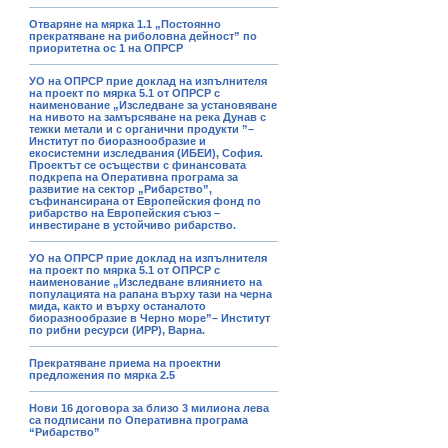
Отваряне на мярка 1.1 „Постоянно
прекратяване на риболовна дейност” по
приоритетна ос 1 на ОПРСР
УО на ОПРСР прие доклад на изпълнителя
на проект по мярка 5.1 от ОПРСР с
наименование „Изследване за установяване
на нивото на замърсяване на река Дунав с
тежки метали и с органични продукти ”–
Институт по биоразнообразие и
екосистемни изследвания (ИБЕИ), София.
Проектът се осъществи с финансовата
подкрепа на Оперативна програма за
развитие на сектор „Рибарство”,
съфинансирана от Европейския фонд по
рибарство на Европейския съюз –
инвестиране в устойчиво рибарство.
УО на ОПРСР прие доклад на изпълнителя
на проект по мярка 5.1 от ОПРСР с
наименование „Изследване влиянието на
популацията на рапана върху тази на черна
мида, както и върху останалото
биоразнообразие в Черно море”– Институт
по рибни ресурси (ИРР), Варна.
Прекратяване приема на проектни
предложения по мярка 2.5
Нови 16 договора за близо 3 милиона лева
са подписани по Оперативна програма
“Рибарство”