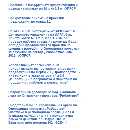
Промяна на извършената приоритизация и
оценка на проекти по Мярка 2.1 от ОПРСР
Прекратяване приема на проектни
предложения по мярка 1.1
На 14.11.2013г. /четвъртък/ от 14:00 часа, в
Централното управление на ИАРА /бул.
Христо Ботев № 17/, в зала 312 ще се
проведе работна среща, на която ще бъдат
обсъдени предложения за промяна на
следните наредби по Оперативна програма
за развитие на сектор „Рибарство“ 2007-
2013г. /ОПРСР/
Управляващият орган извърши
приоритизация на постъпилите проектни
предложения по мерки 2.1 „Производствени
инвестиции в аквакултурата“ и 2.6
„Инвестиции в преработка и маркетинг на
продукти от риболов и аквакултура“
Подписани са договори за над 3 милиона
лева по Оперативна програма “Рибарство”
Представители на Управляващия орган на
Оперативна програма „Рибарство“
участваха в регионалната среща „Роля и
функции на Националната приоритетна
рамка за действие по Натура 2000 в
България през периода 2014-2020 г.“