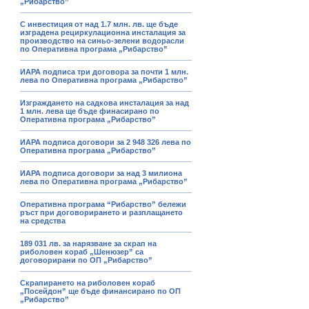
„Рибарство”
С инвестиция от над 1.7 млн. лв. ще бъде
изградена рециркулационна инсталация за
производство на синьо-зелени водорасли
по Оперативна програма „Рибарство”
ИАРА подписа три договора за почти 1 млн.
лева по Оперативна програма „Рибарство”
Изграждането на садкова инсталация за над
1 млн. лева ще бъде финасирано по
Оперативна програма „Рибарство”
ИАРА подписа договори за 2 948 326 лева по
Оперативна програма „Рибарство”
ИАРА подписа договори за над 3 милиона
лева по Оперативна програма „Рибарство”
Оперативна програма “Рибарство” бележи
ръст при договорирането и разплащането
на средства
189 031 лв. за нарязване за скрап на
риболовен кораб „Шенюзер” са
договорирани по ОП „Рибарство”
Скрапирането на риболовен кораб
„Посейдон” ще бъде финансирано по ОП
„Рибарство”