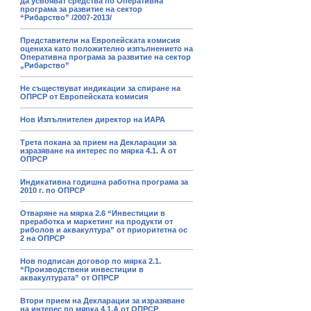
да усвояват средства по Оперативна
програма за развитие на сектор
“Рибарство” /2007-2013/
Представители на Европейската комисия
оцениха като положително изпълнението на
Оперативна програма за развитие на сектор
„Рибарство”
Не съществуват индикации за спиране на
ОПРСР от Европейската комисия
Нов Изпълнителен директор на ИАРА
Трета покана за прием на Декларации за
изразяване на интерес по мярка 4.1. А от
ОПРСР
Индикативна годишна работна програма за
2010 г. по ОПРСР
Отваряне на мярка 2.6 “Инвестиции в
преработка и маркетинг на продукти от
риболов и аквакултура” от приоритетна ос
2 на ОПРСР
Нов подписан договор по мярка 2.1.
“Производствени инвестиции в
аквакултурата” от ОПРСР
Втори прием на Декларации за изразяване
на интерес по мярка 4.1.А от ОПРСР