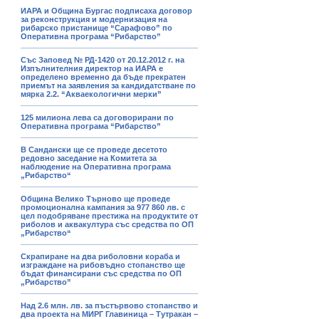
ИАРА и Община Бургас подписаха договор
за реконструкция и модернизация на
рибарско пристанище “Сарафово” по
Оперативна програма “Рибарство”
Със Заповед № РД-1420 от 20.12.2012 г. на
Изпълнителния директор на ИАРА е
определено временно да бъде прекратен
приемът на заявления за кандидатстване по
мярка 2.2. “Акваекологични мерки”
125 милиона лева са договорирани по
Оперативна програма “Рибарство”
В Сандански ще се проведе десетото
редовно заседание на Комитета за
наблюдение на Оперативна програма
„Рибарство“
Община Велико Търново ще проведе
промоционална кампания за 977 860 лв. с
цел подобряване престижа на продуктите от
риболов и аквакултура със средства по ОП
„Рибарство“
Скрапиране на два риболовни кораба и
изграждане на рибовъдно стопанство ще
бъдат финансирани със средства по ОП
„Рибарство”
Над 2.6 млн. лв. за пъстървово стопанство и
два проекта на МИРГ Главиница – Тутракан –