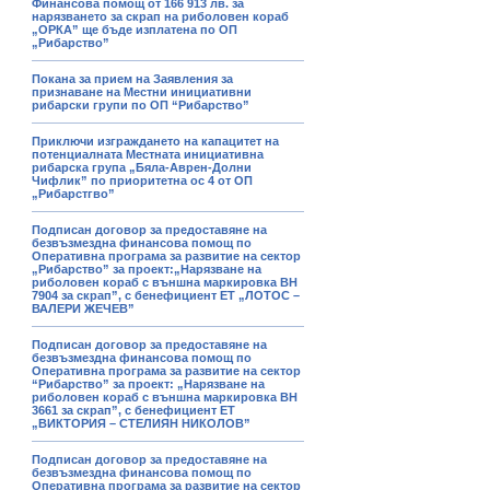
Финансова помощ от 166 913 лв. за
нарязването за скрап на риболовен кораб
„ОРКА” ще бъде изплатена по ОП
„Рибарство”
Покана за прием на Заявления за
признаване на Местни инициативни
рибарски групи по ОП “Рибарство”
Приключи изграждането на капацитет на
потенциалната Местната инициативна
рибарска група „Бяла-Аврен-Долни
Чифлик” по приоритетна ос 4 от ОП
„Рибарстгво”
Подписан договор за предоставяне на
безвъзмездна финансова помощ по
Оперативна програма за развитие на сектор
„Рибарство” за проект:„Нарязване на
риболовен кораб с външна маркировка ВН
7904 за скрап”, с бенефициент ЕТ „ЛОТОС –
ВАЛЕРИ ЖЕЧЕВ”
Подписан договор за предоставяне на
безвъзмездна финансова помощ по
Оперативна програма за развитие на сектор
“Рибарство” за проект: „Нарязване на
риболовен кораб с външна маркировка ВН
3661 за скрап”, с бенефициент ЕТ
„ВИКТОРИЯ – СТЕЛИЯН НИКОЛОВ”
Подписан договор за предоставяне на
безвъзмездна финансова помощ по
Оперативна програма за развитие на сектор