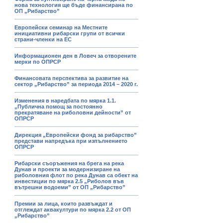
нова технология ще бъде финансирана по
ОП „Рибарство”
Европейски семинар на Местните
инициативни рибарски групи от всички
страни-членки на ЕС
Информационен ден в Ловеч за отворените
мерки по ОПРСР
Финансовата перспектива за развитие на
сектор „Рибарство” за периода 2014 – 2020 г.
Изменения в наредбата по мярка 1.1.
„Публична помощ за постоянно
прекратяване на риболовни дейности” от
ОПРСР
Дирекция „Европейски фонд за рибарство”
представи напредъка при изпълнението
ОПРСР
Рибарски съоръжения на брега на река
Дунав и проекти за модернизиране на
риболовния флот по река Дунав са обект на
инвестиции по мярка 2.5 „Риболов във
вътрешни водоеми” от ОП „Рибарство”
Премии за лица, които развъждат и
отглеждат аквакултури по мярка 2.2 от ОП
„Рибарство”