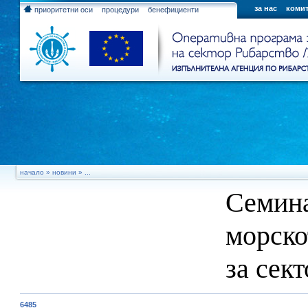
за нас
комит
приоритетни оси
процедури
бенефициенти
начало
»
новини
» ...
Семина
морско
за сек
6485