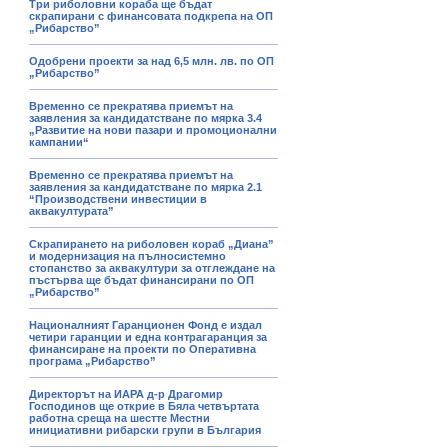
Три риболовни кораба ще бъдат
скрапирани с финансовата подкрепа на ОП
„Рибарство”
Одобрени проекти за над 6,5 млн. лв. по ОП
„Рибарство”
Временно се прекратява приемът на
заявления за кандидатстване по мярка 3.4
„Развитие на нови пазари и промоционални
кампании“
Временно се прекратява приемът на
заявления за кандидатстване по мярка 2.1
“Производствени инвестиции в
аквакултурата”
Скрапирането на риболовен кораб „Диана”
и модернизация на пълносистемно
стопанство за аквакултури за отглеждане на
пъстърва ще бъдат финансирани по ОП
„Рибарство”
Националният Гаранционен Фонд е издал
четири гаранции и една контрагаранция за
финансиране на проекти по Оперативна
програма „Рибарство”
Директорът на ИАРА д-р Драгомир
Господинов ще открие в Бяла четвъртата
работна среща на шестте Местни
инициативни рибарски групи в България