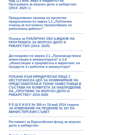
Над 113 млн. евро е бюджетът на
Програмата за морско дело и рибарство
(2014- 2020 г.)
Прекратяване приема на проектни
предложения по мярка 1.1 „Публична
помощ за постоянно прекратяване на
риболовна дейност”
Покана за ПУБЛИЧНО ОБСЪЖДАНЕ НА
ПРОГРАМАТА ЗА МОРСКО ДЕЛО И
РИБАРСТВО (2014- 2020)
Договаряне по мерки 2.1 „Производствени
инвестиции в аквакултурата“ и 2.6
„Инвестиции в преработка и маркетинг на
продукти от риболов и аквакултура“
ПОКАНА КЪМ ЮРИДИЧЕСКИ ЛИЦА С
НЕСТОПАНСКА ЦЕЛ ЗА НОМИНИРАНЕ НА
ПРЕДСТАВИТЕЛИ И ТЕХНИ ЗАМЕСТНИЦИ В
СЪСТАВА НА КОМИТЕТА ЗА НАБЛЮДЕНИЕ
НА „ПРОГРАМА ЗА МОРСКО ДЕЛО И
РИБАРСТВО“ 2014-2020
Р Е Ш Е Н И Е № 309 от 19 май 2014 година
ЗА ИЗМЕНЕНИЕ НА РЕШЕНИЕ № 167 НА
МИНИСТЕРСКИЯ СЪВЕТ
Регламент за Европейския фонд за морско
дело и рибарство