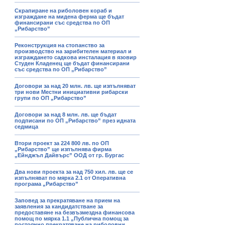
Скрапиране на риболовен кораб и
изграждане на мидена ферма ще бъдат
финансирани със средства по ОП
„Рибарство”
Реконструкция на стопанство за
производство на зарибителен материал и
изграждането садкова инсталация в язовир
Студен Кладенец ще бъдат финансирани
със средства по ОП „Рибарство”
Договори за над 20 млн. лв. ще изпълняват
три нови Местни инициативни рибарски
групи по ОП „Рибарство”
Договори за над 8 млн. лв. ще бъдат
подписани по ОП „Рибарство” през идната
седмица
Втори проект за 224 800 лв. по ОП
„Рибарство” ще изпълнява фирма
„Ейнджъл Дайвърс” ООД от гр. Бургас
Два нови проекта за над 750 хил. лв. ще се
изпълняват по мярка 2.1 от Оперативна
програма „Рибарство”
Заповед за прекратяване на прием на
заявления за кандидатстване за
предоставяне на безвъзмездна финансова
помощ по мярка 1.1 „Публична помощ за
постоянно прекратяване на риболовни