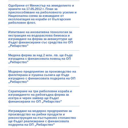
Одобрени от Министър на земеделието и
храните на 17.05.2012 г. План за
приспособяване на риболовното усилие и
Национална схема за изваждане от
експлоатация на кораби от българския
риболовен флот.
Изпитване на иновативна технология за
екстракция на водораслова бимоаса и
изграждане на ферма за аквакултури ще
бъдат финансирани със средства по ОП
„Рибарство”
Мидена ферма за над 2 млн. лв. ще бъде
изградена с финансовата помощ на ОП
„Рибарство”
Модерно предприятие за производство на
филетирана и пушена сьомга ще бъде
изградено с финансовата подкрепа на ОП
„Рибарство”
Скрапиране на три риболовни кораба и
изграждането на рибовъдна ферма за
есетра и черен хайвер ще бъдат
финансирани по ОП „Рибарство”
Изграждане на модерно предприятие за
производство на рибни продукти и
реконструкция на пъстървово стопанство
ще бъдат реализирани с финансовата
подкрепа на ОП „Рибарство”