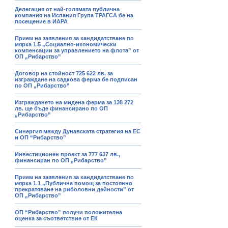
Делегация от най-голямата публична
компания на Испания Група ТРАГСА бе на
посещение в ИАРА
Прием на заявления за кандидатстване по
мярка 1.5 „Социално-икономически
компенсации за управлението на флота” от
ОП „Рибарство”
Договор на стойност 725 622 лв. за
изграждане на садкова ферма бе подписан
по ОП „Рибарство”
Изграждането на мидена ферма за 138 272
лв. ще бъде финансирано по ОП
„Рибарство”
Синергия между Дунавската стратегия на ЕС
и ОП “Рибарство”
Инвестиционен проект за 777 637 лв.,
финансиран по ОП „Рибарство”
Прием на заявления за кандидатстване по
мярка 1.1 „Публична помощ за постоянно
прекратяване на риболовни дейности” от
ОП „Рибарство”
ОП “Рибарство” получи положителна
оценка за съответствие от ЕК